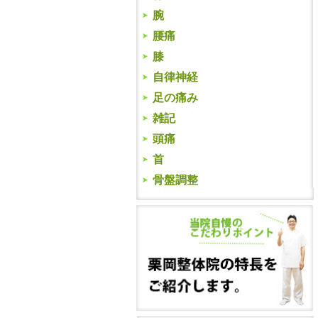
腕
腰痛
膝
自律神経
足の痛み
雑記
頭痛
首
骨盤調整