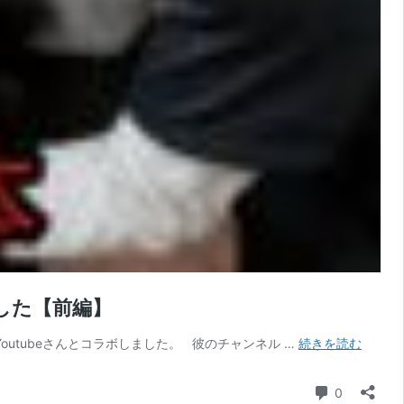
した【前編】
神
utubeさんとコラボしました。 彼のチャンネル …
続きを読む
回
【ボ
コメント
0
キ