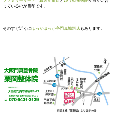
ファミリーマート門真宮前町店
と
ゆう動物病院
が向かい合
っているのが目印です。
そのすぐ近くに
ほっかほっか亭門真城垣店
もあります。