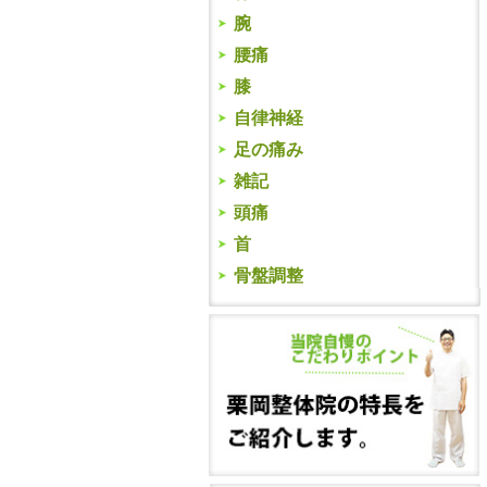
腕
腰痛
膝
自律神経
足の痛み
雑記
頭痛
首
骨盤調整