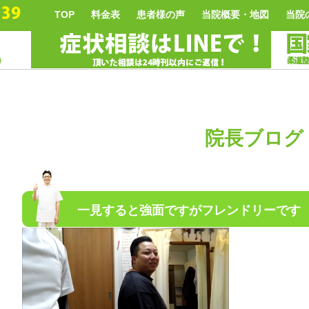
TOP
料金表
患者様の声
当院概要・地図
当院
院長ブログ
一見すると強面ですがフレンドリーです