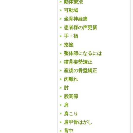
動体療法
可動域
坐骨神経痛
患者様の声更新
手・指
捻挫
整体師になるには
猫背姿勢矯正
産後の骨盤矯正
肉離れ
肘
股関節
肩
肩こり
肩甲骨はがし
背中