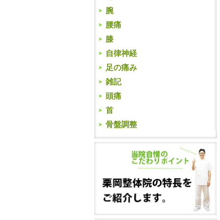
腕
腰痛
膝
自律神経
足の痛み
雑記
頭痛
首
骨盤調整