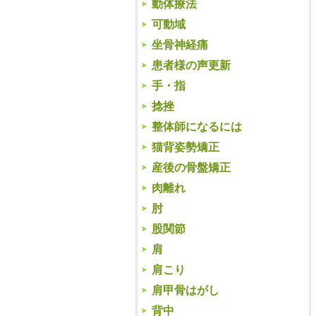
動体療法
可動域
坐骨神経痛
患者様の声更新
手・指
捻挫
整体師になるには
猫背姿勢矯正
産後の骨盤矯正
肉離れ
肘
股関節
肩
肩こり
肩甲骨はがし
背中