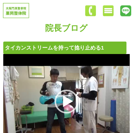
院長ブログ
タイカンストリームを持って捻り止める1
動
画
プ
レ
ー
ヤ
ー