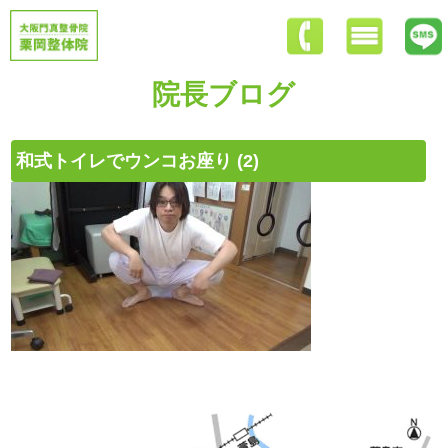
院長ブログ
和式トイレでウンコお座り (2)