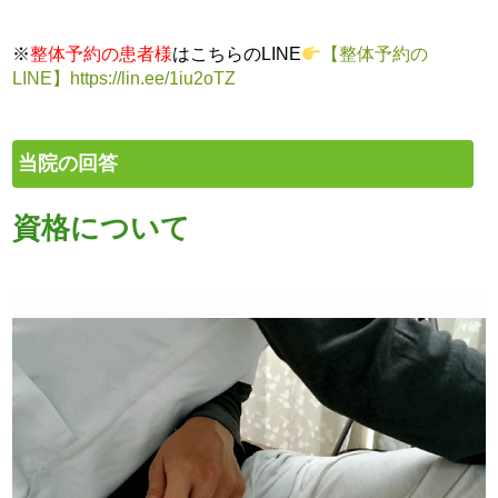
※
整体予約の患者様
はこちらのLINE
【整体予約の
LINE】https://lin.ee/1iu2oTZ
当院の回答
資格について