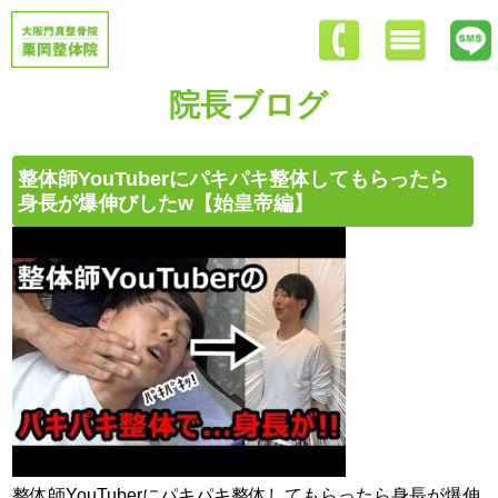
院長ブログ
整体師YouTuberにパキパキ整体してもらったら
身長が爆伸びしたw【始皇帝編】
整体師YouTuberにパキパキ整体してもらったら身長が爆伸