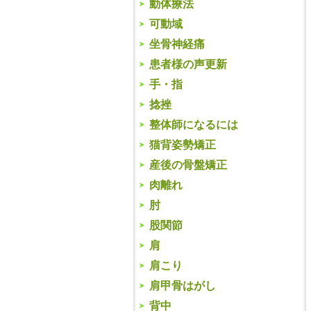
動体療法
可動域
坐骨神経痛
患者様の声更新
手・指
捻挫
整体師になるには
猫背姿勢矯正
産後の骨盤矯正
肉離れ
肘
股関節
肩
肩こり
肩甲骨はがし
背中