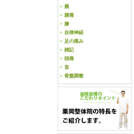
腕
腰痛
膝
自律神経
足の痛み
雑記
頭痛
首
骨盤調整