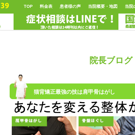
TOP
料金表
患者様の声
当院概要・地図
当院
院長ブログ
猫背矯正最強の技は肩甲骨はがし