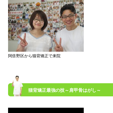
阿倍野区から猫背矯正で来院
猫背矯正最強の技～肩甲骨はがし～