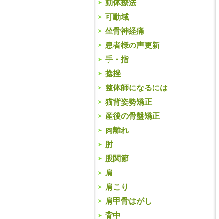
動体療法
可動域
坐骨神経痛
患者様の声更新
手・指
捻挫
整体師になるには
猫背姿勢矯正
産後の骨盤矯正
肉離れ
肘
股関節
肩
肩こり
肩甲骨はがし
背中