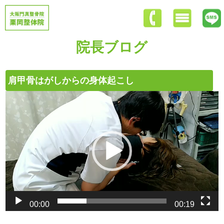
院長ブログ
肩甲骨はがしからの身体起こし
動
画
プ
レ
ー
ヤ
ー
00:00
00:19