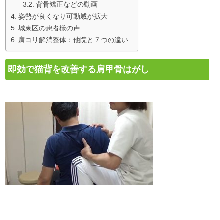
背骨矯正などの動画
姿勢が良くなり可動域が拡大
城東区の患者様の声
肩コリ解消整体：他院と７つの違い
即効で猫背を改善する肩甲骨はがし