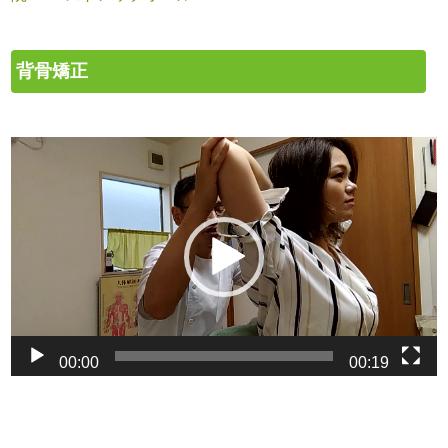
背骨矯正
動
画
プ
レ
ー
ヤ
ー
00:00
00:19