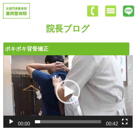
院長ブログ
ボキボキ背骨矯正
動
画
プ
レ
ー
ヤ
ー
00:00
00:42