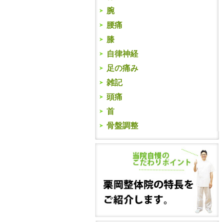
腕
腰痛
膝
自律神経
足の痛み
雑記
頭痛
首
骨盤調整