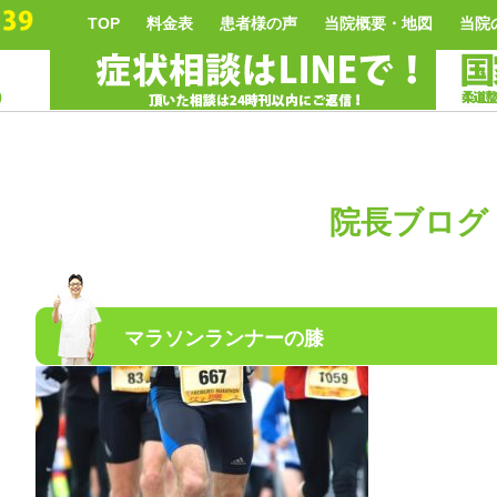
TOP
料金表
患者様の声
当院概要・地図
当院
院長ブログ
マラソンランナーの膝