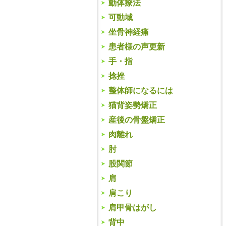
動体療法
可動域
坐骨神経痛
患者様の声更新
手・指
捻挫
整体師になるには
猫背姿勢矯正
産後の骨盤矯正
肉離れ
肘
股関節
肩
肩こり
肩甲骨はがし
背中