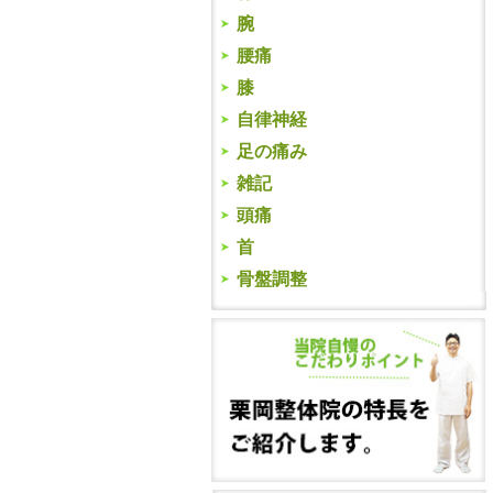
腕
腰痛
膝
自律神経
足の痛み
雑記
頭痛
首
骨盤調整