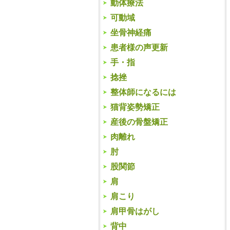
動体療法
可動域
坐骨神経痛
患者様の声更新
手・指
捻挫
整体師になるには
猫背姿勢矯正
産後の骨盤矯正
肉離れ
肘
股関節
肩
肩こり
肩甲骨はがし
背中