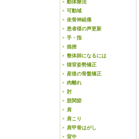
動体療法
可動域
坐骨神経痛
患者様の声更新
手・指
捻挫
整体師になるには
猫背姿勢矯正
産後の骨盤矯正
肉離れ
肘
股関節
肩
肩こり
肩甲骨はがし
背中