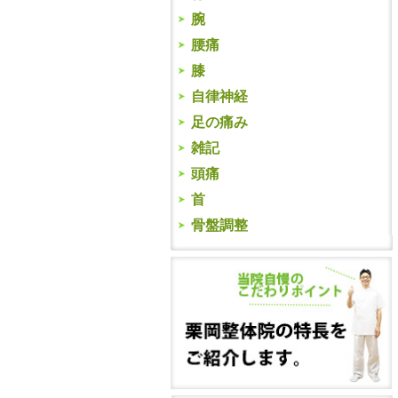
腕
腰痛
膝
自律神経
足の痛み
雑記
頭痛
首
骨盤調整