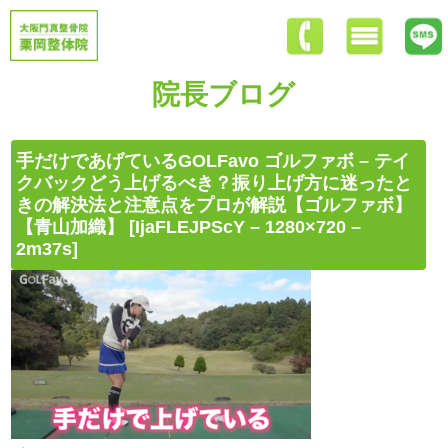
院長ブログ
手だけであげているGOLFavo ゴルファボ – テイ
クバックどう上げるべき？振り上げ方に迷ったと
きの解決法と注意点をプロが解説【ゴルファボ】
【青山加織】 [IjaFLEJPScY – 1280×720 –
2m37s]