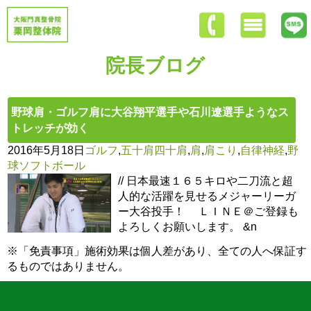
院長ブログ
野球肩・ゴルフ肩に大谷翔平選手や石川遼選手ようなス
トレッチが効く
2016年5月18日
ゴルフ
,
五十肩四十肩
,
肩
,
肩こり
,
自律神経
,
野
球ソフトボール
// 日本最速１６５キロや二刀流と超
人的な活躍を見せるメジャーリーガ
ー大谷投手！ ＬＩＮＥ＠ご登録も
よろしくお願いします。 &n
※「免責事項」施術効果は個人差があり、全ての人へ保証す
るものではありません。