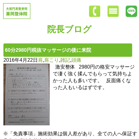
院長ブログ
60分2980円税抜マッサージの後に来院
2016年4月22日
肩
,
肩こり
,
雑記
,
頭痛
激安整体 2980円の格安マッサージ
で凄く強く揉んでもらって気持ちよ
かった人も多いです。 反面痛くな
った人もいるはずです。
※「免責事項」施術効果は個人差があり、全ての人へ保証す