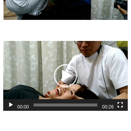
動
画
プ
レ
ー
ヤ
ー
00:00
00:26