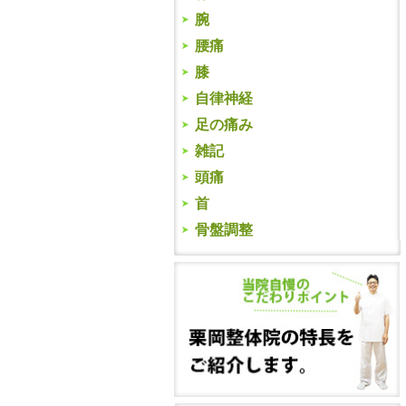
腕
腰痛
膝
自律神経
足の痛み
雑記
頭痛
首
骨盤調整