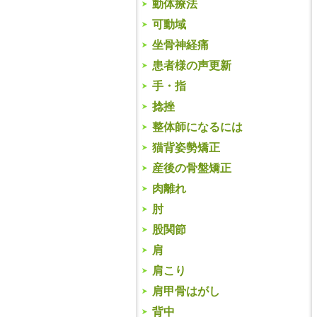
動体療法
可動域
坐骨神経痛
患者様の声更新
手・指
捻挫
整体師になるには
猫背姿勢矯正
産後の骨盤矯正
肉離れ
肘
股関節
肩
肩こり
肩甲骨はがし
背中