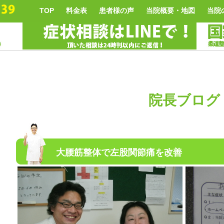
TOP
料金表
患者様の声
当院概要・地図
当院
院長ブログ
大腰筋整体で左股関節痛を改善