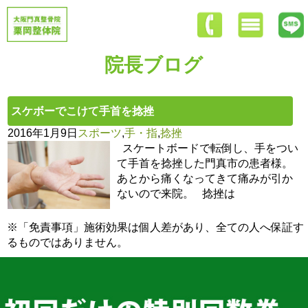
院長ブログ
スケボーでこけて手首を捻挫
2016年1月9日
スポーツ
,
手・指
,
捻挫
スケートボードで転倒し、手をつい
て手首を捻挫した門真市の患者様。
あとから痛くなってきて痛みが引か
ないので来院。 捻挫は
※「免責事項」施術効果は個人差があり、全ての人へ保証す
るものではありません。