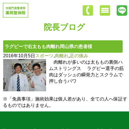
院長ブログ
ラグビーで右太もも肉離れ岡山県の患者様
2016年10月5日
スポーツ
,
肉離れ
,
足の痛み
肉離れが多いのは太ももの裏側ハ
ムストリングス ラグビー選手の筋
肉はダッシュの瞬発力とスクラムで
押し合うパワ
※「免責事項」施術効果は個人差があり、全ての人へ保証す
るものではありません。