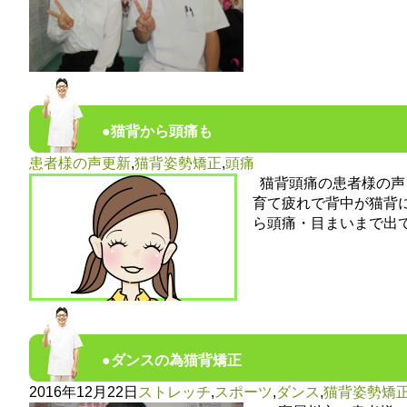
●猫背から頭痛も
患者様の声更新
,
猫背姿勢矯正
,
頭痛
猫背頭痛の患者様の声
育て疲れで背中が猫背
ら頭痛・目まいまで出
●ダンスの為猫背矯正
2016年12月22日
ストレッチ
,
スポーツ
,
ダンス
,
猫背姿勢矯