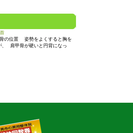
首
骨の位置 姿勢をよくすると胸を
が、 肩甲骨が硬いと円背になっ