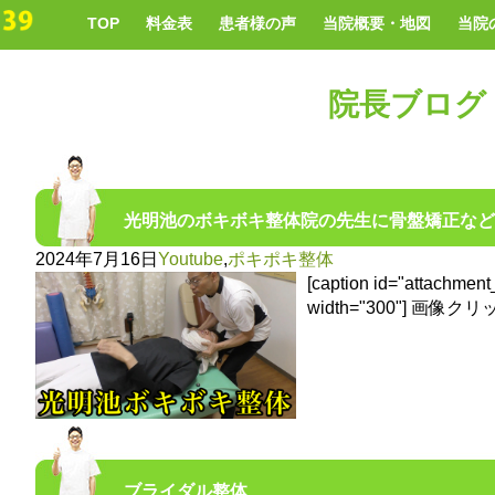
TOP
料金表
患者様の声
当院概要・地図
当院
院長ブログ
光明池のボキボキ整体院の先生に骨盤矯正など
2024年7月16日
Youtube
,
ポキポキ整体
[caption id="attachmen
width="300"] 画像クリ
ブライダル整体