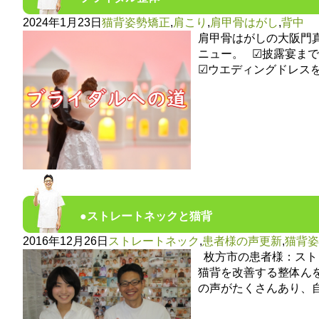
2024年1月23日
猫背姿勢矯正
,
肩こり
,
肩甲骨はがし
,
背中
肩甲骨はがしの大阪門
ニュー。 ☑披露宴ま
☑ウエディングドレス
●ストレートネックと猫背
2016年12月26日
ストレートネック
,
患者様の声更新
,
猫背姿
枚方市の患者様：スト
猫背を改善する整体ん
の声がたくさんあり、