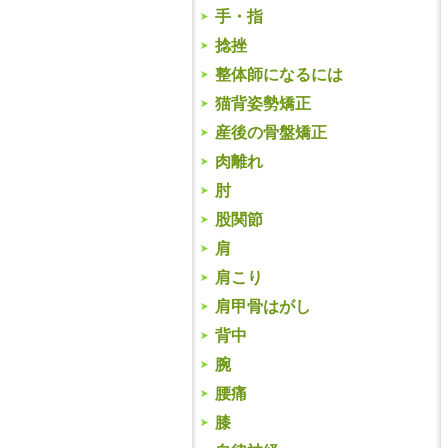
手・指
捻挫
整体師になるには
猫背姿勢矯正
産後の骨盤矯正
肉離れ
肘
股関節
肩
肩こり
肩甲骨はがし
背中
腕
腰痛
膝