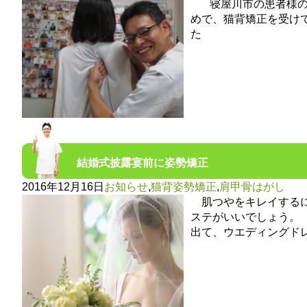
寝屋川市の患者様の声
めで、猫背矯正を受け
た
結婚式披露宴前に姿勢矯正
2016年12月16日
お知らせ
,
猫背姿勢矯正
,
肩甲骨はがし
肌つやをキレイするに
ステがいいでしょう。
出て、ウエディングド