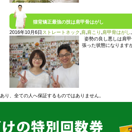
猫背矯正最強の技は肩甲骨はがし
2016年10月6日
ストレートネック
,
肩
,
肩こり
,
肩甲骨はがし
,
姿勢の良し悪しは肩甲
張った状態になります
あり、全ての人へ保証するものではありません。