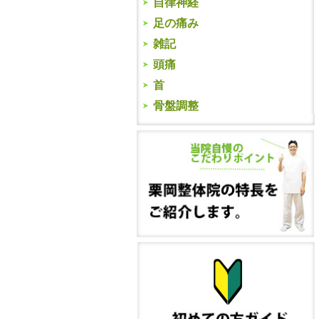
自律神経
足の痛み
雑記
頭痛
首
骨盤調整