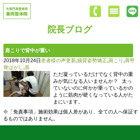
院長ブログ
肩こりで背中が重い
2018年10月24日
患者様の声更新
,
猫背姿勢矯正
,
肩こり
,
肩甲
骨はがし
,
首
ただ凝っているだけでなく背中の重
みが気になる人いませんか？ 太っ
ていないのに何かが乗っているかの
ように筋肉が硬くなっている人がた
まにいます。
※「免責事項」施術効果は個人差があり、全ての人へ保証す
るものではありません。