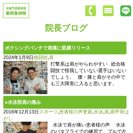
院長ブログ
ボクシングパンチで肩痛に筋膜リリース
2024年1月9日
格闘技
,
肩
打撃系は肩がやられやすい 総合格
闘技で怪我していない選手はいない
でしょう。 腰・膝と肩がその中で
も三大障害に入ると思います。
●水泳部肩の痛み
2016年12月13日
スポーツ
,
患者様の声更新
,
水泳
,
肩
,
肩甲骨は
がし
水泳で肩が痛い患者様の声 水泳
のバタフライでの練習で、プルで左