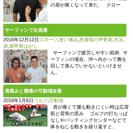
の肩が痛くなって来た。 クロー
サーフィンで右肩痛
2016年12月12日
スポーツ
,
使い痛み
,
患者様の声更新
,
水泳
,
肩
,
肩甲骨はがし
サーフィンで疲労しやすい筋肉 サ
ーフィンの場合、沖へ向かって腕を
回して進んでいかないといけませ
ん。
肩痛みと腰痛の可動域改善
2016年1月6日
ゴルフ
,
可動域
肩が痛くて腰も動きにくい時は広背
筋と背骨の歪み ゴルフの打ちっぱ
なしやバッティングセンターなどで
体をねじる動きを繰り返すと、