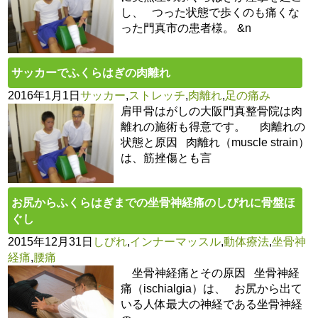
し、 つった状態で歩くのも痛くな
った門真市の患者様。 &n
サッカーでふくらはぎの肉離れ
2016年1月1日
サッカー
,
ストレッチ
,
肉離れ
,
足の痛み
肩甲骨はがしの大阪門真整骨院は肉
離れの施術も得意です。 肉離れの
状態と原因 肉離れ（muscle strain）
は、筋挫傷とも言
お尻からふくらはぎまでの坐骨神経痛のしびれに骨盤ほ
ぐし
2015年12月31日
しびれ
,
インナーマッスル
,
動体療法
,
坐骨神
経痛
,
腰痛
坐骨神経痛とその原因 坐骨神経
痛（ischialgia）は、 お尻から出て
いる人体最大の神経である坐骨神経